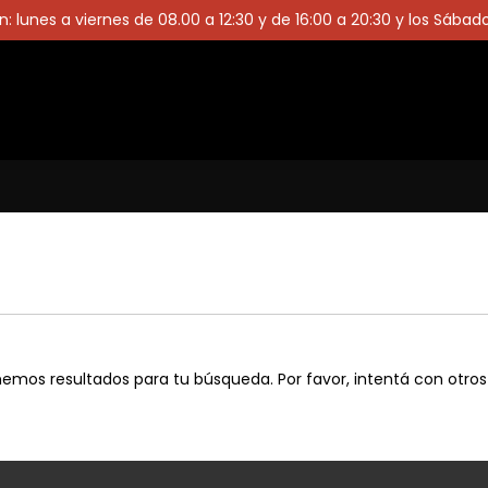
: lunes a viernes de 08.00 a 12:30 y de 16:00 a 20:30 y los Sábad
emos resultados para tu búsqueda. Por favor, intentá con otros f