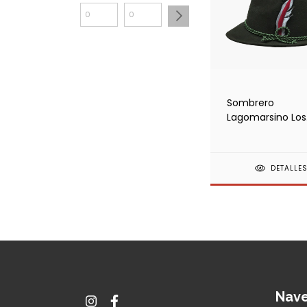
Sombrero
Lagomarsino Los
Tirolés
DETALLE
Nav