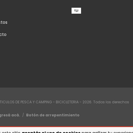
ctos
cto
RTICULOS DE PESCA Y CAMPING - BICICLETERIA - 2026. Todos los derechos
gresá acá.
/
Botón de arrepentimiento