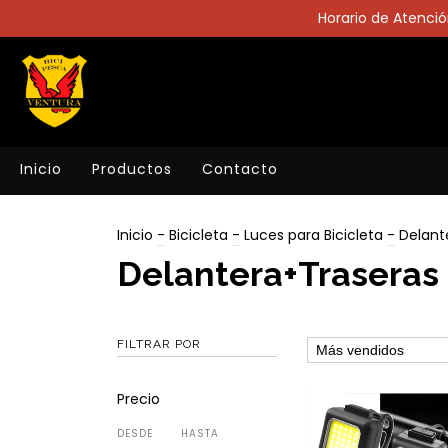
Horario de Atención
Inicio
Productos
Contacto
Inicio
-
Bicicleta
-
Luces para Bicicleta
-
Delant
Delantera+Traseras
FILTRAR POR
Precio
DESDE
HASTA