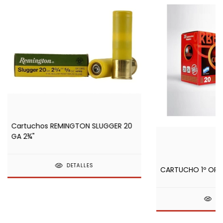
Cartuchos REMINGTON SLUGGER 20
GA 2¾"
DETALLES
CARTUCHO 1º ORBE
DE