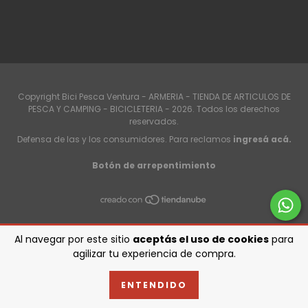
Copyright Bici Pesca Ventura - ARMERIA - TIENDA DE ARTICULOS DE
PESCA Y CAMPING - BICICLETERIA - 2026. Todos los derechos
reservados.
Defensa de las y los consumidores. Para reclamos
ingresá acá.
Botón de arrepentimiento
Al navegar por este sitio
aceptás el uso de cookies
para
agilizar tu experiencia de compra.
ENTENDIDO