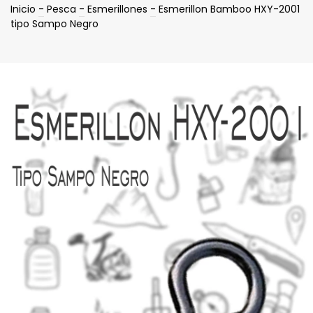
Inicio
-
Pesca
-
Esmerillones
-
Esmerillon Bamboo HXY-2001
tipo Sampo Negro