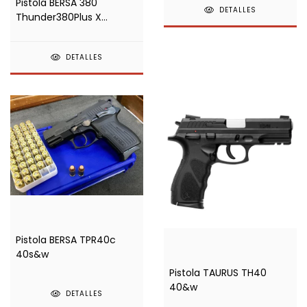
Pistola BERSA 380
DETALLES
Thunder380Plus X
.380ACP
DETALLES
Pistola BERSA TPR40c
40s&w
Pistola TAURUS TH40
40&w
DETALLES