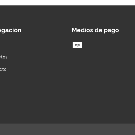
egación
Medios de pago
ctos
cto